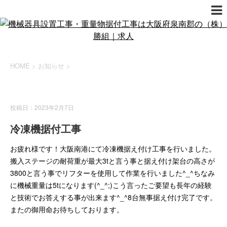
HOME
>
お知らせ
>
お知らせ
投稿日：2023年2月7日
冷凍機据付工事
お疲れ様です！大阪南港にて冷凍機据え付け工事を行いました。
搬入ステージの耐荷重が最大3tと言う事と据え付け架台の高さが
3800と言う事でリフターを使用して作業を行いました^_^ちなみ
に機械重量は5tになります(^_^;)こう言ったご要望も長年の経験
と技術でお答えする事が出来ます^_^8台無事据え付け完了です。
またの御用命お待ちしております。