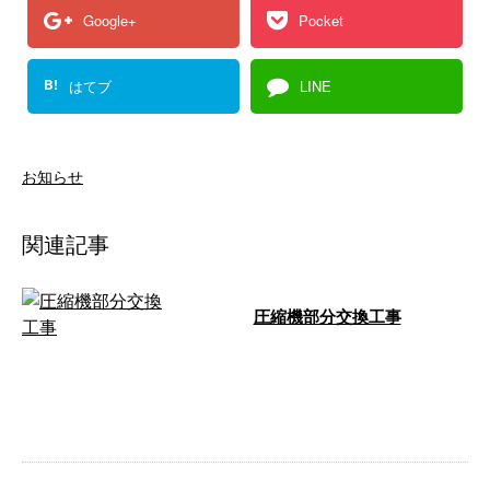
Google+
Pocket
B!
はてブ
LINE
お知らせ
関連記事
圧縮機部分交換工事
お疲れ様です。姫路市にて圧縮機
の部分交換工事を行いました。
弊社保有のクレーン車でなんとか
届いたので …