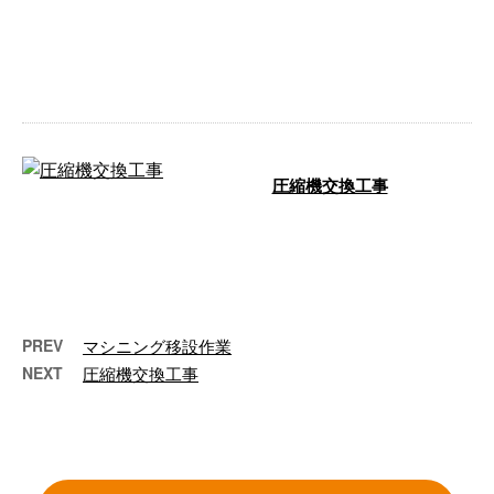
大阪内でのマシニング移設作業を
行いました。 このマシニングは
長年使用して来た思い出の詰まっ
た装置で …
圧縮機交換工事
青森県にて圧縮機(5機)交換工事を
行いました。 この現場は弊社の
都合により現地確認が行えず、情
報は写 …
PREV
マシニング移設作業
NEXT
圧縮機交換工事