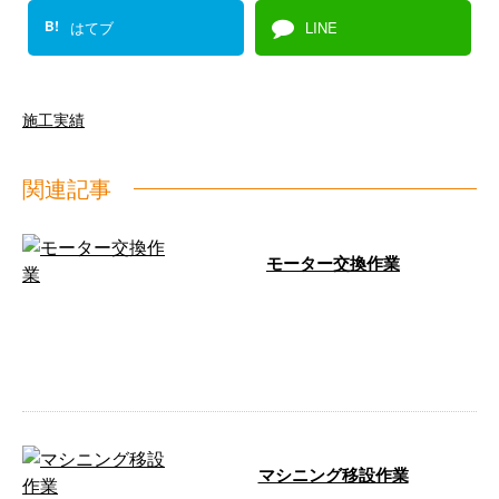
B!
はてブ
LINE
施工実績
関連記事
モーター交換作業
滋賀県にてモーター交換作業を行
いました。 前回の交換時は14時
頃までと時間がかかったそうです
が、(他 …
マシニング移設作業